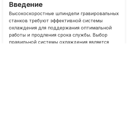
Введение
Высокоскоростные шпиндели гравировальных
станков требуют эффективной системы
охлаждения для поддержания оптимальной
работы и продления срока службы. Выбор
правильной системы охлаждения является
важным шагом при обеспечении стабильности
производства и качественной обработки
материалов.
Существует несколько типов систем
охлаждения, которые могут быть
использованы для высокоскоростных
шпинделей гравировальных станков. Каждая
из них имеет свои особенности и
преимущества, которые необходимо
учитывать при выборе оптимального
варианта.
В данной статье мы рассмотрим различные