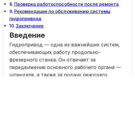
Проверка работоспособности после ремонта
Рекомендации по обслуживанию системы
гидропривода
Заключение
Введение
Гидропривод — одна из важнейших систем,
обеспечивающих работу продольно-
фрезерного станка. Он отвечает за
передвижение основного рабочего органа —
шпинделя, а также за подачу режущего
инструмента к заготовке. Надежность и
эффективность работы гидропривода
напрямую влияют на качество и скорость
обработки деталей.
По мере эксплуатации станка может
возникнуть необходимость в ремонте
системы гидропривода. Причины могут быть
разнообразными — от износа деталей до