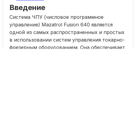
Введение
Система ЧПУ (числовое программное
управление) Mazatrol Fusion 640 является
одной из самых распространенных и простых
в использовании систем управления токарно-
фрезерным оборудованием. Она обеспечивает
операторам возможность контролировать
процессы обработки деталей, управлять
движениями инструмента и легко создавать
программы обработки.
Обслуживание данной системы имеет
большое значение для обеспечения
эффективной работы оборудования и
качественной обработки деталей. В данной
статье мы рассмотрим основные этапы
обслуживания системы ЧПУ Mazatrol Fusion
640 на токарно-фрезерном центре.