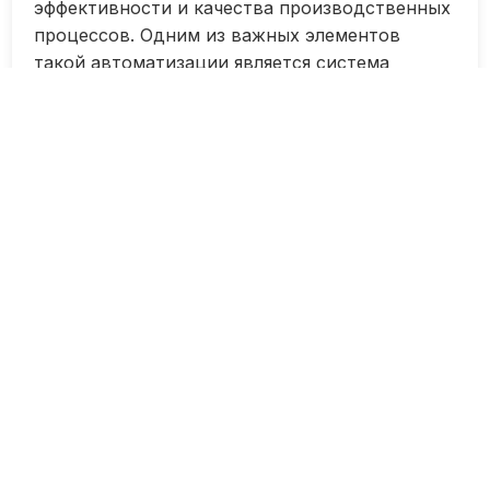
эффективности и качества производственных
процессов. Одним из важных элементов
такой автоматизации является система
управления на автоматической линии розлива
масла.
Данная статья посвящена настройке этой
системы, которая позволяет
автоматизировать процесс розлива масла,
повысить его точность и скорость, а также
улучшить контроль за процессом
производства.
В этом руководстве мы рассмотрим
основные шаги и принципы настройки
системы управления на автоматической
линии розлива масла, а также рассмотрим
некоторые особенности и рекомендации по
оптимизации работы данной системы.
Общие принципы работы