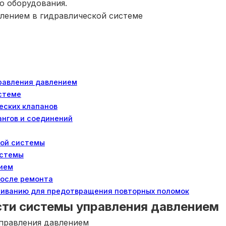
о оборудования.
лением в гидравлической системе
равления давлением
истеме
еских клапанов
ангов и соединений
кой системы
истемы
нием
после ремонта
живанию для предотвращения повторных поломок
сти системы управления давлением
управления давлением