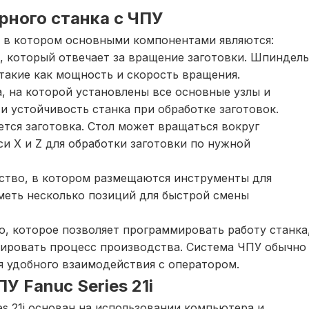
рного станка с ЧПУ
, в котором основными компонентами являются:
а, который отвечает за вращение заготовки. Шпиндель
такие как мощность и скорость вращения.
а, на которой установлены все основные узлы и
и устойчивость станка при обработке заготовок.
яется заготовка. Стол может вращаться вокруг
и X и Z для обработки заготовки по нужной
йство, в котором размещаются инструменты для
меть несколько позиций для быстрой смены
о, которое позволяет программировать работу станка
лировать процесс производства. Система ЧПУ обычно
я удобного взаимодействия с оператором.
 Fanuc Series 21i
s 21i основан на использовании компьютера и