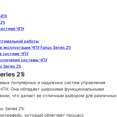
 ЧПУ
21i
 системе ЧПУ
оптимальной работы
эксплуатации ЧПУ Fanuc Series 21i
в системе ЧПУ
еспечения системы ЧПУ
 Series 21i
ries 21i
 самых популярных и надежных систем управления
 ЧПУ. Она обладает широкими функциональными
нии, что делает ее отличным выбором для различных
Series 21i:
интерфейс, который облегчает процесс