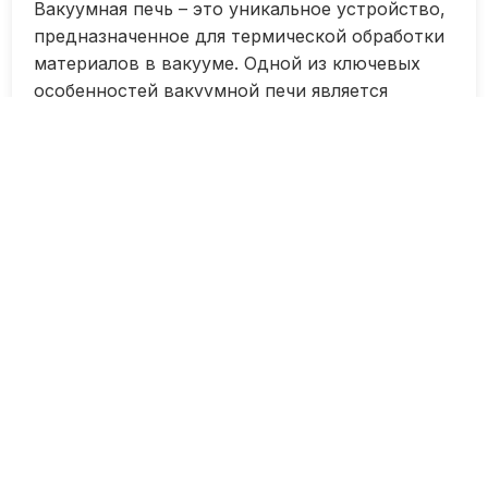
Вакуумная печь – это уникальное устройство,
предназначенное для термической обработки
материалов в вакууме. Одной из ключевых
особенностей вакуумной печи является
возможность контроля и настройки
температуры внутри камеры с высокой
точностью.
Описание вакуумной печи начинается с ее
конструкции. Обычно печь представляет
собой металлическую камеру с
теплоизолирующими элементами, такими как
керамические плиты или специальные
утеплители. Внутри камеры располагается
печное пространство, где размещаются
образцы или заготовки для обработки.
Температура в печном пространстве
регулируется при помощи электрических или
газовых обогревателей, которые могут быть